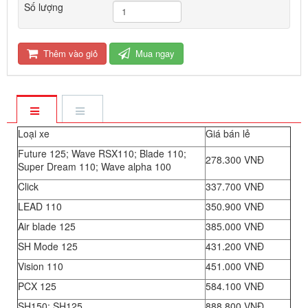
Số lượng
Thêm vào giỏ
Mua ngay
Loại xe
Giá bán lẻ
Future 125; Wave RSX110; Blade 110;
278.300 VNĐ
Super Dream 110; Wave alpha 100
Click
337.700 VNĐ
LEAD 110
350.900 VNĐ
Air blade 125
385.000 VNĐ
SH Mode 125
431.200 VNĐ
Vision 110
451.000 VNĐ
PCX 125
584.100 VNĐ
SH150; SH125
888.800 VNĐ