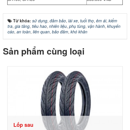
Từ khóa:
sử dụng
,
đảm bảo
,
lái xe
,
tuổi thọ
,
êm ái
,
kiểm
tra
,
gia tăng
,
tiêu hao
,
nhiên liệu
,
phụ tùng
,
vận hành
,
khuyến
cáo
,
an toàn
,
liên quan
,
bảo đảm
,
khó khăn
Sản phẩm cùng loại
Lốp sau