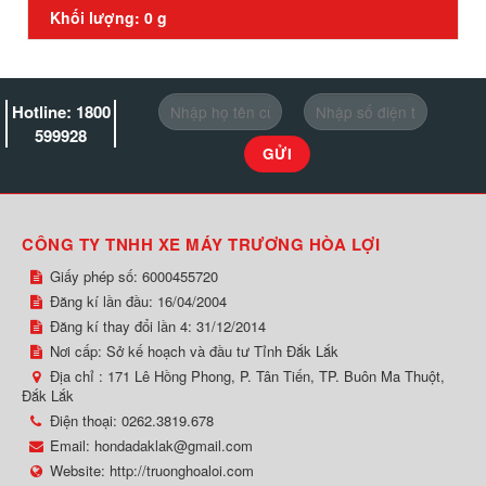
Khối lượng: 0 g
Hotline: 1800
599928
CÔNG TY TNHH XE MÁY TRƯƠNG HÒA LỢI
Giấy phép số: 6000455720
Đăng kí lần đầu: 16/04/2004
Đăng kí thay đổi lần 4: 31/12/2014
Nơi cấp: Sở kế hoạch và đầu tư Tỉnh Đắk Lắk
Địa chỉ :
171 Lê Hồng Phong, P. Tân Tiến, TP. Buôn Ma Thuột,
Đắk Lắk
Điện thoại:
0262.3819.678
Email:
hondadaklak@gmail.com
Website:
http://truonghoaloi.com