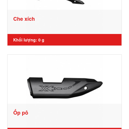
Che xích
Khối lượng: 0 g
Ốp pô