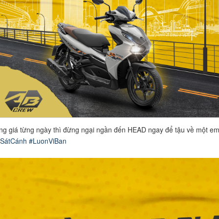
tăng giá từng ngày thì đừng ngại ngần đến HEAD ngay để tậu về một em
SátCánh
#LuonViBan