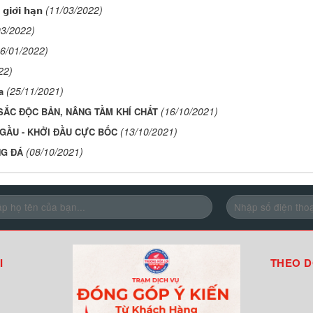
(11/03/2022)
𝗼̛́𝗶 𝗵𝗮̣𝗻
03/2022)
16/01/2022)
22)
(25/11/2021)
a
(16/10/2021)
 SẮC ĐỘC BẢN, NÂNG TẦM KHÍ CHẤT
(13/10/2021)
GẦU - KHỞI ĐẦU CỰC BỐC
(08/10/2021)
NG ĐÁ
I
THEO D