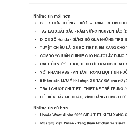
Những tin mới hơn
BỘ LY HỢP CHỐNG TRƯỢT - TRANG BỊ XỊN CHO
(
TAY LÁI XUẤT SẮC - NẮM VỮNG NGUYÊN TẮC
ĐI XE SỐ Honda - ĐỪNG BỎ QUA NHỮNG TIPS 
TUYỆT CHIÊU LÁI XE SỐ TIẾT KIỆM XĂNG CHO 
COMBO “CHUẨN CHỈNH" CHO NGƯỜI ẤY RUNG 
CẢI TIẾN VƯỢT TRỘI, TIỆN LỢI TRẢI NGHIỆM LÁ
VỚI PHANH ABS - AN TÂM TRONG MỌI TÌNH HU
(
5 Điểm cần LƯU Ý khi chọn XE TAY GA cho nữ
(
TRAU CHUỐT CHI TIẾT - THIẾT KẾ TRẺ TRUNG
CỔ ĐIỂN ĐẦY MÊ HOẶC, VĨNH HẰNG CÙNG THỜI
Những tin cũ hơn
Honda Wave Alpha 2022 SIÊU TIẾT KIỆM XĂNG C
𝐌𝐮𝐚 𝐩𝐡𝐮̣ 𝐤𝐢𝐞̣̂𝐧 𝐕𝐢𝐬𝐢𝐨𝐧 - 𝐓𝐚̣̆𝐧𝐠 𝐭𝐡𝐚̉𝐦 𝐥𝐨́𝐭 𝐜𝐡𝐚̂𝐧 𝐱𝐞 𝐕𝐢𝐬𝐢𝐨𝐧