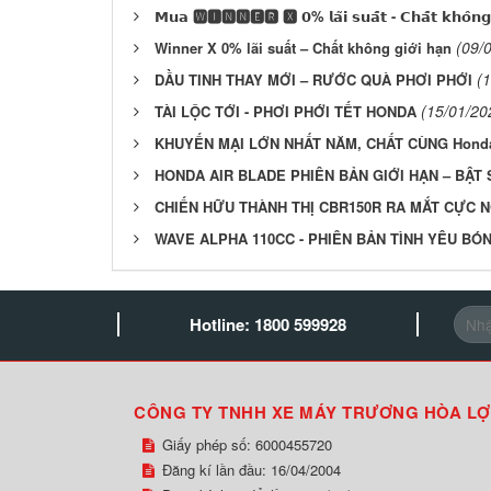
𝗠𝘂𝗮 🆆🅸🅽🅽🅴🆁 🆇 𝟬% 𝗹𝗮̃𝗶 𝘀𝘂𝗮̂́𝘁 - 𝗖𝗵𝗮̂́𝘁 𝗸𝗵𝗼̂𝗻𝗴 𝗴
(09/
Winner X 0% lãi suất – Chất không giới hạn
(
DẦU TINH THAY MỚI – RƯỚC QUÀ PHƠI PHỚI
(15/01/20
TÀI LỘC TỚI - PHƠI PHỚI TẾT HONDA
KHUYẾN MẠI LỚN NHẤT NĂM, CHẤT CÙNG Hond
HONDA AIR BLADE PHIÊN BẢN GIỚI HẠN – BẬT
CHIẾN HỮU THÀNH THỊ CBR150R RA MẮT CỰC N
WAVE ALPHA 110CC - PHIÊN BẢN TÌNH YÊU BÓ
Hotline: 1800 599928
CÔNG TY TNHH XE MÁY TRƯƠNG HÒA LỢ
Giấy phép số: 6000455720
Đăng kí lần đầu: 16/04/2004