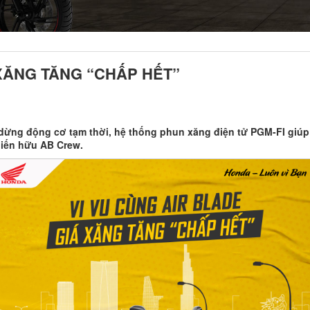
 XĂNG TĂNG “CHẤP HẾT”
ừng động cơ tạm thời, hệ thống phun xăng điện tử PGM-FI giúp xe 
hiến hữu AB Crew.