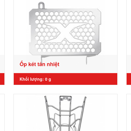
Ốp két tản nhiệt
Khối lượng: 0 g