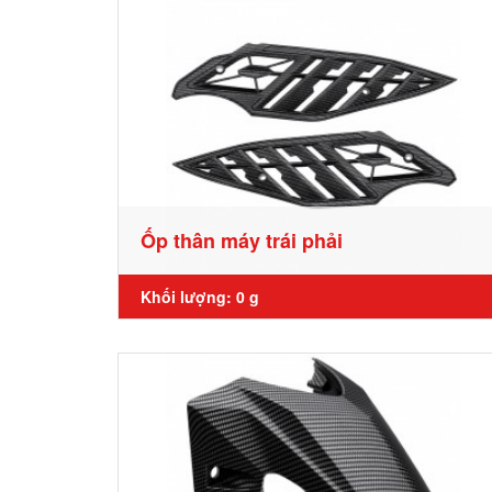
Ốp thân máy trái phải
Khối lượng: 0 g