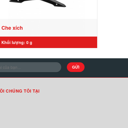
Che xích
Khối lượng: 0 g
ÕI CHÚNG TÔI TẠI