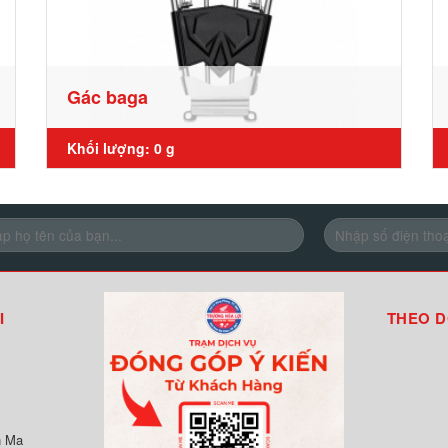
Gác baga
Khối lượng: 0 g
I
THEO D
n Ma