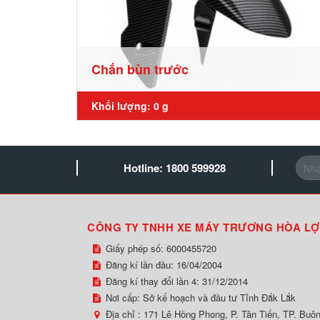
Chắn bùn trước
Khối lượng: 0 g
Hotline: 1800 599928
CÔNG TY TNHH XE MÁY TRƯƠNG HÒA LỢ
Giấy phép số: 6000455720
Đăng kí lần đầu: 16/04/2004
Đăng kí thay đổi lần 4: 31/12/2014
Nơi cấp: Sở kế hoạch và đầu tư Tỉnh Đắk Lắk
Địa chỉ :
171 Lê Hồng Phong, P. Tân Tiến, TP. Buô