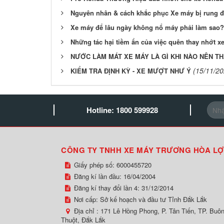
Nguyên nhân & cách khắc phục Xe máy bị rung đ
Xe máy để lâu ngày không nổ máy phải làm sao?
Những tác hại tiềm ẩn của việc quên thay nhớt x
NƯỚC LÀM MÁT XE MÁY LÀ GÌ KHI NÀO NÊN T
(15/11/20
KIỂM TRA ĐỊNH KỲ - XE MƯỢT NHƯ Ý
Hotline: 1800 599928
CÔNG TY TNHH XE MÁY TRƯƠNG HÒA LỢ
Giấy phép số: 6000455720
Đăng kí lần đầu: 16/04/2004
Đăng kí thay đổi lần 4: 31/12/2014
Nơi cấp: Sở kế hoạch và đầu tư Tỉnh Đắk Lắk
Địa chỉ :
171 Lê Hồng Phong, P. Tân Tiến, TP. Buô
Thuột, Đắk Lắk