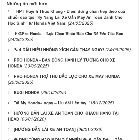
Những tin mới hơn
THPT Huỳnh Thúc Kháng - Điểm dừng chân tiếp theo của
chuỗi đào tạo "Kỹ Năng Lái Xe Gắn Máy An Toàn Dành Cho
(24/05/2025)
Học Sinh" từ Honda Việt Nam!
👩‍🎨𝐏𝐫𝐨 𝐇𝐨𝐧𝐝𝐚 – 𝐋𝐮̛̣𝐚 𝐂𝐡𝐨̣𝐧 𝐇𝐨𝐚̀𝐧 𝐇𝐚̉𝐨 𝐂𝐡𝐨 𝐗𝐞̂́ 𝐘𝐞̂𝐮 𝐂𝐮̉𝐚 𝐁𝐚̣𝐧
(24/06/2025)
(24/06/2025)
🔧 4 DẤU HIỆU NHÔNG XÍCH CẦN THAY NGAY!
PRO HONDA - BẠN ĐỒNG HÀNH LÝ TƯỞNG CHO XE
(30/06/2025)
HONDA
PRO HONDA TRỢ THỦ ĐẮC LỰC CHO XE MÁY HONDA
(29/08/2025)
(26/10/2025)
BUGI HONDA
(18/12/2025)
​ Tải My Honda+ ngay – Ưu đãi liền tay.
HƯỚNG DẪN LÁI XE AN TOÀN CHO KHÁCH HÀNG TẠI
(06/01/2026)
HEAD
(06/01/2026)
[HƯỚNG DẪN LÁI XE AN TOÀN]
🛠 PHỤ TÙNG HAO MÒN TỰ NHIÊN 🛠 🔺 DÂY ĐAI – DÂY