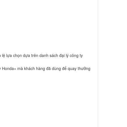
 lệ lựa chọn dựa trên danh sách đại lý công ty
g My Honda+ mà khách hàng đã dùng để quay thưởng