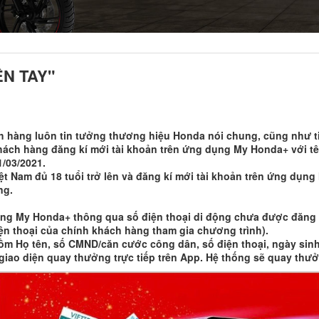
ỀN TAY"
ch hàng luôn tin tưởng thương hiệu Honda nói chung, cũng như 
ách hàng đăng kí mới tài khoản trên ứng dụng My Honda+ với tên 
1/03/2021.
ệt Nam đủ 18 tuổi trở lên và đăng kí mới tài khoản trên ứng dụn
ng.
ụng My Honda+ thông qua số điện thoại di động chưa được đăng k
ện thoại của chính khách hàng tham gia chương trình).
ồm Họ tên, số CMND/căn cước công dân, số điện thoại, ngày sinh
ao diện quay thưởng trực tiếp trên App. Hệ thống sẽ quay thưởn