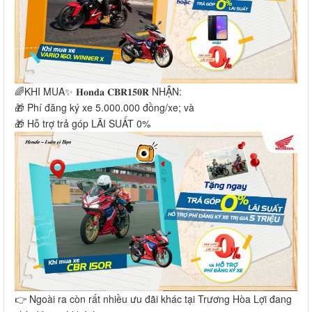
🌈KHI MUA✨ 𝐇𝐨𝐧𝐝𝐚 𝐂𝐁𝐑𝟏𝟓𝟎𝐑 NHẬN:
🎁 Phí đăng ký xe 5.000.000 đồng/xe; và
🎁 Hỗ trợ trả góp LÃI SUẤT 0%
👉 Ngoài ra còn rất nhiều ưu đãi khác tại Trương Hòa Lợi đang