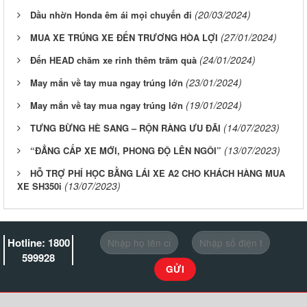
(20/03/2024)
Dầu nhờn Honda êm ái mọi chuyến đi
(27/01/2024)
MUA XE TRÚNG XE ĐẾN TRƯƠNG HÒA LỢI
(24/01/2024)
Đến HEAD chăm xe rinh thêm trăm quà
(23/01/2024)
May mắn về tay mua ngay trúng lớn
(19/01/2024)
May mắn về tay mua ngay trúng lớn
(14/07/2023)
TƯNG BỪNG HÈ SANG – RỘN RÀNG ƯU ĐÃI
(13/07/2023)
“ĐẲNG CẤP XE MỚI, PHONG ĐỘ LÊN NGÔI”
HỖ TRỢ PHÍ HỌC BẰNG LÁI XE A2 CHO KHÁCH HÀNG MUA
(13/07/2023)
XE SH350i
Hotline: 1800
599928