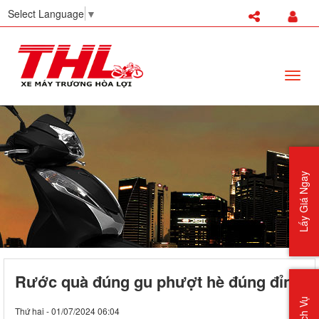
TRANG NHẤT
Select Language
▼
GIỚI THIỆU
XE TAY GA
XE SỐ
XE CÔN TAY
PHỤ KIỆN XE MÁY
PHỤ TÙNG
TUYỂN DỤNG
TIN TỨC
LIÊN HỆ
Lấy Giá Ngay
Rước quà đúng gu phượt hè đúng đỉnh
Thứ hai - 01/07/2024 06:04