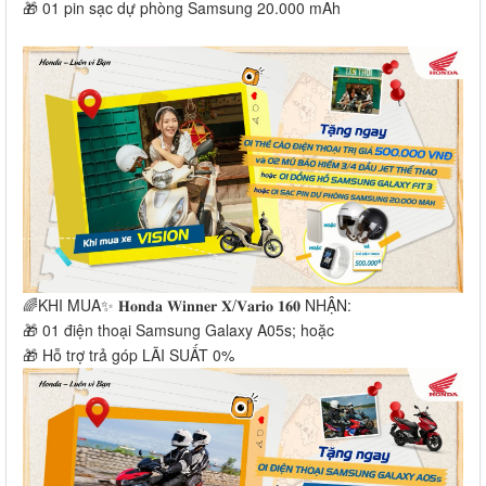
🎁 01 pin sạc dự phòng Samsung 20.000 mAh
🌈KHI MUA✨ 𝐇𝐨𝐧𝐝𝐚 𝐖𝐢𝐧𝐧𝐞𝐫 𝐗/𝐕𝐚𝐫𝐢𝐨 𝟏𝟔𝟎 NHẬN:
🎁 01 điện thoại Samsung Galaxy A05s; hoặc
🎁 Hỗ trợ trả góp LÃI SUẤT 0%