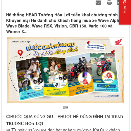
Hẹn Dịch Vụ
Hệ thống HEAD Trương Hòa Lợi triển khai chương trình
Khuyến mại Hè dành cho khách hàng mua xe Wave Alpha,
Wave Blade, Wave RSX, Vision, CBR 150, Vario 160 và
Winner X...
Bìa
💥RƯỚC QUÀ ĐÚNG GU – PHƯỢT HÈ ĐÚNG ĐỈNH TẠI 𝐇𝐄𝐀𝐃
𝐓𝐑𝐔̛𝐎̛𝐍𝐆 𝐇𝐎̀𝐀 𝐋𝐎̛̣𝐈
📅 Từ ngày 01/7/2024 đến hết ngày 30/9/2024 Khi Quý khách