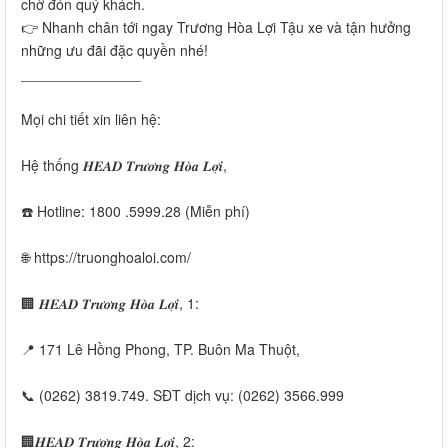
chờ đón quý khách.
👉 Nhanh chân tới ngay Trương Hòa Lợi Tậu xe và tận hưởng
những ưu đãi đặc quyền nhé!
_______________
Mọi chi tiết xin liên hệ:
Hệ thống 𝑯𝑬𝑨𝑫 𝑻𝒓𝒖̛𝒐̛𝒏𝒈 𝑯𝒐̀𝒂 𝑳𝒐̛̣𝒊,
☎️ Hotline: 1800 .5999.28 (Miễn phí)
🌐 https://truonghoaloi.com/
🏢 𝑯𝑬𝑨𝑫 𝑻𝒓𝒖̛𝒐̛𝒏𝒈 𝑯𝒐̀𝒂 𝑳𝒐̛̣𝒊, 1:
📍 171 Lê Hồng Phong, TP. Buôn Ma Thuột,
📞 (0262) 3819.749. SĐT dịch vụ: (0262) 3566.999
🏢𝑯𝑬𝑨𝑫 𝑻𝒓𝒖̛𝒐̛𝒏𝒈 𝑯𝒐̀𝒂 𝑳𝒐̛̣𝒊, 2: