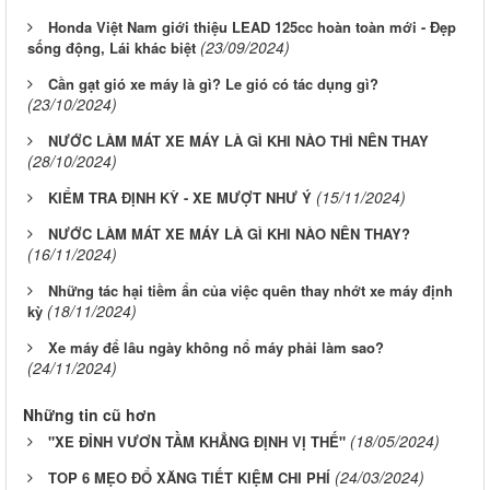
Honda Việt Nam giới thiệu LEAD 125cc hoàn toàn mới - Đẹp
(23/09/2024)
sống động, Lái khác biệt
Cần gạt gió xe máy là gì? Le gió có tác dụng gì?
(23/10/2024)
NƯỚC LÀM MÁT XE MÁY LÀ GÌ KHI NÀO THÌ NÊN THAY
(28/10/2024)
(15/11/2024)
KIỂM TRA ĐỊNH KỲ - XE MƯỢT NHƯ Ý
NƯỚC LÀM MÁT XE MÁY LÀ GÌ KHI NÀO NÊN THAY?
(16/11/2024)
Những tác hại tiềm ẩn của việc quên thay nhớt xe máy định
(18/11/2024)
kỳ
Xe máy để lâu ngày không nổ máy phải làm sao?
(24/11/2024)
Những tin cũ hơn
(18/05/2024)
"XE ĐỈNH VƯƠN TẦM KHẲNG ĐỊNH VỊ THẾ"
(24/03/2024)
TOP 6 MẸO ĐỔ XĂNG TIẾT KIỆM CHI PHÍ