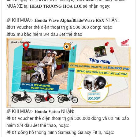
MUA XE tại 𝐇𝐄𝐀𝐃 𝐓𝐑𝐔̛𝐎̛𝐍𝐆 𝐇𝐎̀𝐀 𝐋𝐎̛̣𝐈 sẽ nhận ngay:
🌈 KHI MUA✨ 𝐇𝐨𝐧𝐝𝐚 𝐖𝐚𝐯𝐞 𝐀𝐥𝐩𝐡𝐚/𝐁𝐥𝐚𝐝𝐞/𝐖𝐚𝐯𝐞 𝐑𝐒𝐗 NHẬN:
🎁01 voucher thẻ điện thoại trị giá 500.000 đồng; hoặc
🎁02 mũ bảo hiểm 3/4 đầu Jet thể thao
🌈 KHI MUA✨ 𝐇𝐨𝐧𝐝𝐚 𝐕𝐢𝐬𝐢𝐨𝐧 NHẬN:
🎁 01 voucher thẻ điện thoại trị giá 500.000 đồng và 02 mũ bảo
hiểm 3/4 đầu Jet thể thao, hoặc:
🎁 01 đồng hồ thông minh Samsung Galaxy Fit 3, hoặc: