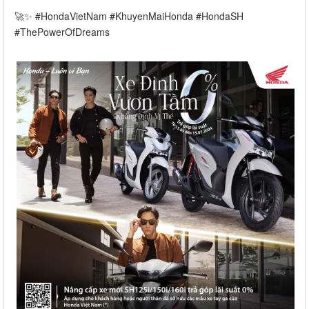
🚀✨ #HondaVietNam #KhuyenMaiHonda #HondaSH
#ThePowerOfDreams