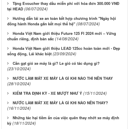
Tặng Evoucher thay dầu miễn phí với hóa đơn 300.000 VNĐ
(06/07/2024)
tại HEAD
Hướng dẫn lái xe an toàn kết hợp chương trình "Ngày hội
(08/07/2024)
đồng hành Honda gắn kết mọi thế hệ"
Honda Việt Nam giới thiệu Future 125 FI 2024 mới – Vững
(14/08/2024)
chuẩn riêng, định bản sắc
Honda Việt Nam giới thiệu LEAD 125cc hoàn toàn mới - Đẹp
(23/09/2024)
sống động, Lái khác biệt
Cần gạt gió xe máy là gì? Le gió có tác dụng gì?
(23/10/2024)
NƯỚC LÀM MÁT XE MÁY LÀ GÌ KHI NÀO THÌ NÊN THAY
(28/10/2024)
(15/11/2024)
KIỂM TRA ĐỊNH KỲ - XE MƯỢT NHƯ Ý
NƯỚC LÀM MÁT XE MÁY LÀ GÌ KHI NÀO NÊN THAY?
(16/11/2024)
Những tác hại tiềm ẩn của việc quên thay nhớt xe máy định
(18/11/2024)
kỳ