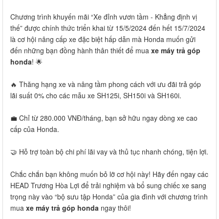
Chương trình khuyến mãi “Xe đỉnh vươn tầm - Khẳng định vị
thế” được chính thức triển khai từ 15/5/2024 đến hết 15/7/2024
là cơ hội nâng cấp xe đặc biệt hấp dẫn mà Honda muốn gửi
đến những bạn đồng hành thân thiết để mua
xe máy trả góp
honda
! 🌟
🔥 Thăng hạng xe và nâng tầm phong cách với ưu đãi trả góp
lãi suất 0% cho các mẫu xe SH125i, SH150i và SH160i.
💼 Chỉ từ 280.000 VNĐ/tháng, bạn sở hữu ngay dòng xe cao
cấp của Honda.
🤝 Hỗ trợ toàn bộ chi phí lãi vay và thủ tục nhanh chóng, tiện lợi.
Chắc chắn bạn không muốn bỏ lỡ cơ hội này! Hãy đến ngay các
HEAD Trương Hòa Lợi để trải nghiệm và bổ sung chiếc xe sang
trọng này vào “bộ sưu tập Honda” của gia đình với chương trình
mua
xe máy trả góp honda
ngay thôi!