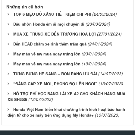
Những tin cũ hơn
(24/03/2024)
TOP 6 MẸO ĐỔ XĂNG TIẾT KIỆM CHI PHÍ
(20/03/2024)
Dầu nhờn Honda êm ái mọi chuyến đi
(27/01/2024)
MUA XE TRÚNG XE ĐẾN TRƯƠNG HÒA LỢI
(24/01/2024)
Đến HEAD chăm xe rinh thêm trăm quà
(23/01/2024)
May mắn về tay mua ngay trúng lớn
(19/01/2024)
May mắn về tay mua ngay trúng lớn
(14/07/2023)
TƯNG BỪNG HÈ SANG – RỘN RÀNG ƯU ĐÃI
(13/07/2023)
“ĐẲNG CẤP XE MỚI, PHONG ĐỘ LÊN NGÔI”
HỖ TRỢ PHÍ HỌC BẰNG LÁI XE A2 CHO KHÁCH HÀNG MUA
(13/07/2023)
XE SH350i
Honda Việt Nam triển khai chương trình kích hoạt bảo hành
(13/07/2023)
điện tử cho xe máy trên ứng dụng My Honda+