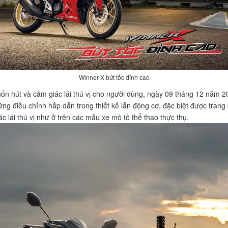
Winner X bứt tốc đỉnh cao
n hút và cảm giác lái thú vị cho người dùng, ngày 09 tháng 12 năm 2
ững điều chỉnh hấp dẫn trong thiết kế lẫn động cơ, đặc biệt được trang
lái thú vị như ở trên các mẫu xe mô tô thể thao thực thụ.