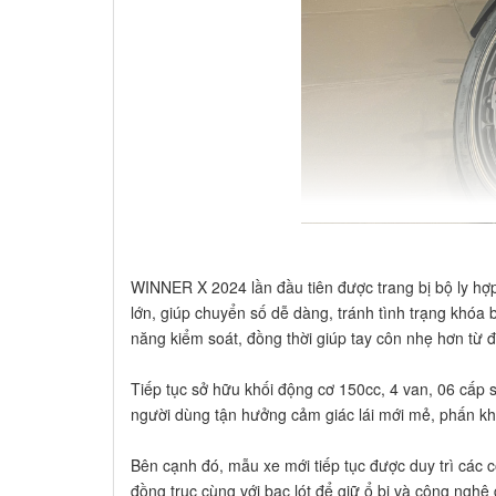
WINNER X 2024 lần đầu tiên được trang bị bộ ly hợ
lớn, giúp chuyển số dễ dàng, tránh tình trạng khóa
năng kiểm soát, đồng thời giúp tay côn nhẹ hơn từ đ
Tiếp tục sở hữu khối động cơ 150cc, 4 van, 06 cấp
người dùng tận hưởng cảm giác lái mới mẻ, phấn khíc
Bên cạnh đó, mẫu xe mới tiếp tục được duy trì các c
đồng trục cùng với bạc lót để giữ ổ bi và công ngh