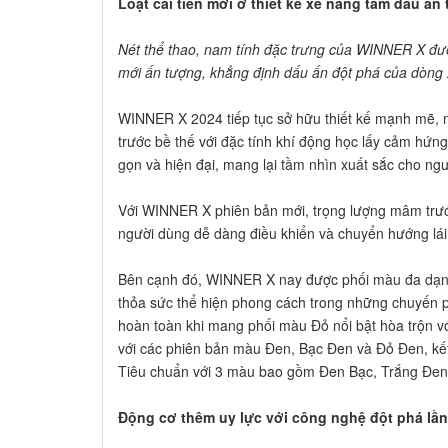
Loạt cải tiến mới ở thiết kế xe nâng tầm dấu ấn
Nét thể thao, nam tính đặc trưng của WINNER X đư
mới ấn tượng, khẳng định dấu ấn đột phá của dòng 
WINNER X 2024 tiếp tục sở hữu thiết kế mạnh mẽ, n
trước bề thế với đặc tính khí động học lấy cảm hứn
gọn và hiện đại, mang lại tầm nhìn xuất sắc cho ng
Với WINNER X phiên bản mới, trọng lượng mâm trướ
người dùng dễ dàng điều khiển và chuyển hướng lái
Bên cạnh đó, WINNER X nay được phối màu đa dạng, 
thỏa sức thể hiện phong cách trong những chuyến p
hoàn toàn khi mang phối màu Đỏ nổi bật hòa trộn 
với các phiên bản màu Đen, Bạc Đen và Đỏ Đen, kết 
Tiêu chuẩn với 3 màu bao gồm Đen Bạc, Trắng Đen 
Động cơ thêm uy lực với công nghệ đột phá lần 