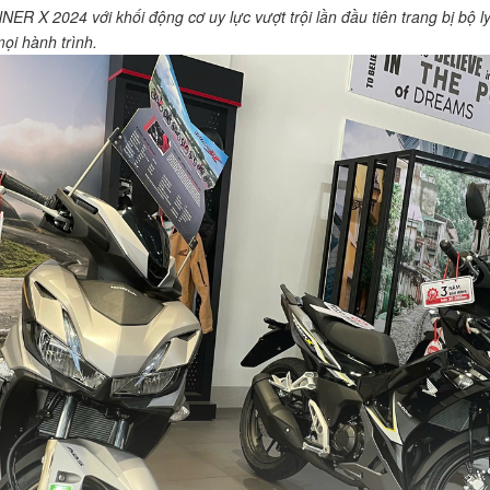
NER X 2024 với khối động cơ uy lực vượt trội lần đầu tiên trang bị bộ 
ọi hành trình.