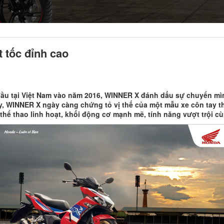
 tốc đỉnh cao
 đầu tại Việt Nam vào năm 2016, WINNER X đánh dấu sự chuyển m
y, WINNER X ngày càng chứng tỏ vị thế của một mẫu xe côn tay thể
thể thao linh hoạt, khối động cơ mạnh mẽ, tính năng vượt trội cùn