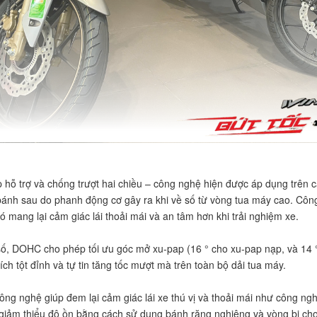
p hỗ trợ và chống trượt hai chiều – công nghệ hiện được áp dụng trên
 bánh sau do phanh động cơ gây ra khi về số từ vòng tua máy cao. Côn
ó mang lại cảm giác lái thoải mái và an tâm hơn khi trải nghiệm xe.
 số, DOHC cho phép tối ưu góc mở xu-pap (16 ° cho xu-pap nạp, và 14
h tột đỉnh và tự tin tăng tốc mượt mà trên toàn bộ dải tua máy.
ông nghệ giúp đem lại cảm giác lái xe thú vị và thoải mái như công ng
ệ giảm thiểu độ ồn bằng cách sử dụng bánh răng nghiêng và vòng bi cho