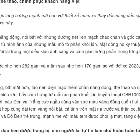
 thể thao, chinh phục khách hàng Việt
ợc tăng cường mạnh mẽ hơn với thiết kế mâm xe thay đổi mang đến sự
xe này.
ăng động, nổi bật với những đường nét liền mạch chắc chắn và góc cạn
g từ hình ảnh của những mẫu mô tô phân khối lớn. Mặt đồng hồ kỹ thuật
ười lái trong mọi điều kiện ánh sáng và cảm giác hưng phấn trong từng
c nhẹ hơn 282 gam và mâm sau nhẹ hơn 170 gam so với đời xe 2023, gi
.
bắt mắt hơn, tạo nên diện mạo thêm phần năng động, thể thao và độc
hiêu lưu. Lấy cảm hứng từ mẫu xe phân khối lớn huyền thoại CBR1000
với màu Đen và Trắng cực ngầu cùng vành xe màu vàng đồng cuốn hút.
hợp cùng dải tem vàng nổi bật, cá tính trên mặt nạ trước và thân xe, 
và Đỏ Đen trẻ trung, mạnh mẽ với màu tem được phối lạ mắt, tăng diệ
đầu tiên được trang bị, cho người lái tự tin làm chủ hoàn toàn t