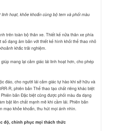
 linh hoạt, khỏe khoắn cùng bộ tem và phối màu
h trên toàn bộ thân xe. Thiết kế nửa thân xe phía
 số dạng âm bản với thiết kế hình khối thể thao nhỏ
 khoảnh khắc trải nghiệm.
úp mang lại cảm giác lái linh hoạt hơn, cho phép
 đáo, cho người lái cảm giác tự hào khi sở hữu và
RR-R, phiên bản Thể thao tạo chất riêng khác biệt
 Phiên bản Đặc biệt cũng được phối màu đa dạng
làm bật lên chất mạnh mẽ khi cầm lái. Phiên bản
n mạo khỏe khoắn, thu hút mọi ánh nhìn.
ốc độ, chinh phục mọi thách thức