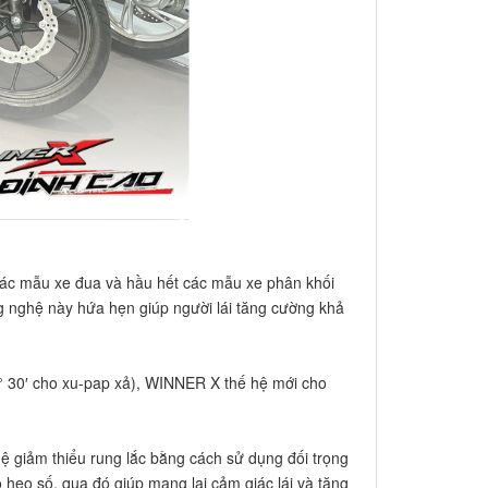
 các mẫu xe đua và hầu hết các mẫu xe phân khối
g nghệ này hứa hẹn giúp người lái tăng cường khả
 ° 30′ cho xu-pap xả), WINNER X thế hệ mới cho
hệ giảm thiểu rung lắc bằng cách sử dụng đối trọng
 heo số, qua đó giúp mang lại cảm giác lái và tăng